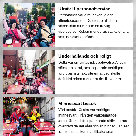
Utmärkt personalservice
Personalen var otroligt vänlig och
tillmötesgående. De gjorde allt för att
säkerställa att vi hade en trevlig
upplevelse. Rekommenderas starkt för alla
som besöker området.
Underhållande och roligt
Detta var en fantastisk upplevelse. Allt var
välorganiserat, och jag kunde verkligen
fördjupa mig i aktiviteterna. Jag skulle
definitivt rekommendera det till vänner.
Minnesvärt besök
Vårt besök i Osaka var verkligen
minnesvärt. Från den välkomnande
atmosfären till de spännande aktiviteterna
överträffade det våra förväntningar. Jag ser
fram emot att komma tillbaka snart.