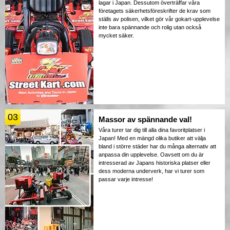
lagar i Japan. Dessutom överträffar våra
företagets säkerhetsföreskrifter de krav som
ställs av polisen, vilket gör vår gokart-upplevelse
inte bara spännande och rolig utan också
mycket säker.
03
Massor av spännande val!
Våra turer tar dig till alla dina favoritplatser i
Japan! Med en mängd olika butiker att välja
bland i större städer har du många alternativ att
anpassa din upplevelse. Oavsett om du är
intresserad av Japans historiska platser eller
dess moderna underverk, har vi turer som
passar varje intresse!