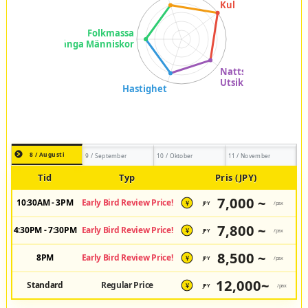
8 / Augusti
9 / September
10 / Oktober
11 / November
Tid
Typ
Pris (JPY)
7,000 ~
10:30AM - 3PM
Early Bird Review Price!
JPY
/pax
¥
7,800 ~
4:30PM - 7:30PM
Early Bird Review Price!
JPY
/pax
¥
8,500 ~
8PM
Early Bird Review Price!
JPY
/pax
¥
12,000~
Standard
Regular Price
JPY
/pax
¥