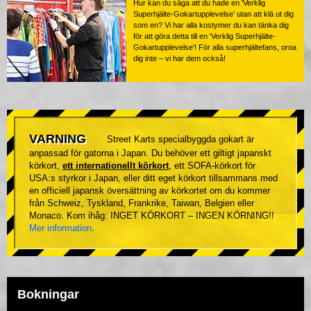
Hur kan du säga att du hade en 'Verklig
Superhjälte-Gokartupplevelse' utan att klä ut dig
som en? Vi har alla kostymer du kan tänka dig
för att göra detta till en 'Verklig Superhjälte-
Gokartupplevelse'! För alla superhjältefans, oroa
dig inte – vi har dem också!
VARNING
Street Karts specialbyggda gokart är
anpassad för gatorna i Japan. Du behöver ett giltigt japanskt
körkort,
ett internationellt körkort
, ett SOFA-körkort för
USA:s styrkor i Japan, eller ditt eget körkort tillsammans med
en officiell japansk översättning av körkortet om du kommer
från Schweiz, Tyskland, Frankrike, Taiwan, Belgien eller
Monaco. Kom ihåg: INGET KÖRKORT – INGEN KÖRNING!!
Mer information
.
Bokningar