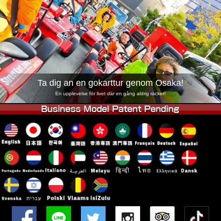
Företag
Boka
Byt butik
Tokyo Shinagawa
Tokyo Akihabara#1
Tokyo Akihabara#2
Tokyo Shibuya
Tokyo Shibuya Annex
Tokyo Bay
Ta dig an en gokarttur genom Osaka!
Tokyo Asakusa
Osaka
En upplevelse för livet där en gång aldrig räcker!
Okinawa