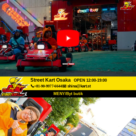
Street Kart Osaka
OPEN 12:00-19:00
📞+81-90-9977-6644
📧
shina@kart.st
MENY/Byt butik
HEM
Om oss
Specifikationer
Pris
Hitta hit
Röster
FAQ