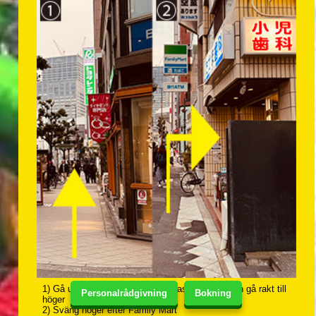
1) Gå ut vid utgång #6 på Yotsubashi Station och gå rakt till
Personalrådgivning
Bokning
höger
2) Sväng höger efter Family Mart