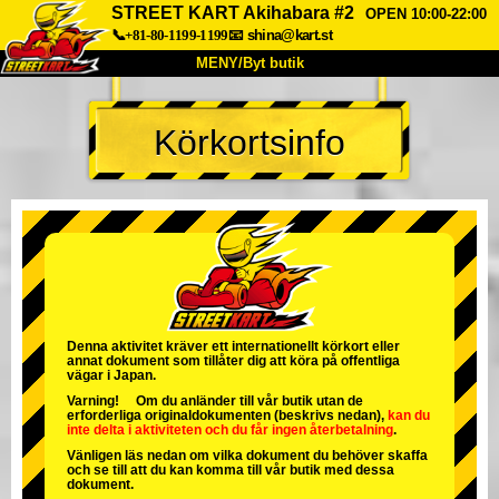
STREET KART Akihabara #2
OPEN 10:00-22:00
📞+81-80-1199-1199
📧
shina@kart.st
MENY/Byt butik
HEM
Körkortsinfo
Om oss
Specifikationer
Pris
Hitta hit
Röster
FAQ
Företag
Boka
Byt butik
Tokyo Shinagawa
Tokyo Akihabara#1
Tokyo Akihabara#2
Tokyo Shibuya
Denna aktivitet kräver ett internationellt körkort eller
annat dokument som tillåter dig att köra på offentliga
Tokyo Shibuya Annex
Tokyo Bay
vägar i Japan.
Varning! Om du anländer till vår butik utan de
Tokyo Asakusa
Osaka
erforderliga originaldokumenten (beskrivs nedan),
kan du
inte delta i aktiviteten
och
du får ingen återbetalning
.
Okinawa
Vänligen läs nedan om vilka dokument du behöver skaffa
och se till att du kan komma till vår butik med dessa
dokument.