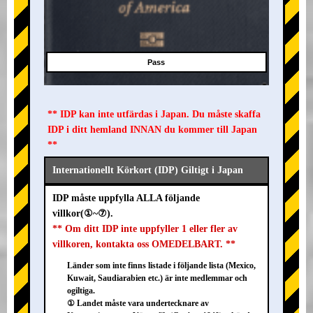
Pass
** IDP kan inte utfärdas i Japan. Du måste skaffa
IDP i ditt hemland INNAN du kommer till Japan
**
Internationellt Körkort (IDP) Giltigt i Japan
IDP måste uppfylla ALLA följande
villkor(①~⑦).
** Om ditt IDP inte uppfyller 1 eller fler av
villkoren, kontakta oss OMEDELBART. **
Länder som inte finns listade i följande lista (Mexico,
Kuwait, Saudiarabien etc.) är inte medlemmar och
ogiltiga.
① Landet måste vara undertecknare av