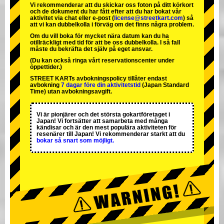
Vi rekommenderar att du skickar oss foton på ditt körkort
och de dokument du har fått efter att du har bokat vår
aktivitet via chat eller e-post (
license@streetkart.com
) så
att vi kan dubbelkolla i förväg om det finns några problem.
Om du vill boka för mycket nära datum kan du ha
otillräckligt med tid för att be oss dubbelkolla. I så fall
måste du bekräfta det själv på eget ansvar.
(Du kan också ringa vårt reservationscenter under
öppettider.)
STREET KARTs avbokningspolicy tillåter endast
avbokning
7 dagar före din aktivitetstid
(Japan Standard
Time) utan avbokningsavgift.
Vi är
pionjärer
och
det största gokartföretaget
i
Japan! Vi fortsätter att samarbeta med
många
kändisar
och är
den mest populära aktiviteten
för
resenärer till Japan! Vi rekommenderar starkt att du
bokar så snart som möjligt.