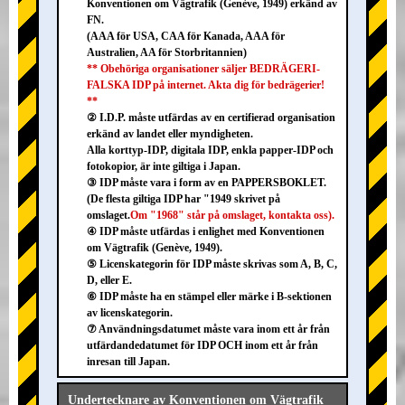
Konventionen om Vägtrafik (Genève, 1949) erkänd av
FN.
(AAA för USA, CAA för Kanada, AAA för
Australien, AA för Storbritannien)
** Obehöriga organisationer säljer BEDRÄGERI-
FALSKA IDP på internet. Akta dig för bedrägerier!
**
② I.D.P. måste utfärdas av en certifierad organisation
erkänd av landet eller myndigheten.
Alla korttyp-IDP, digitala IDP, enkla papper-IDP och
fotokopior, är inte giltiga i Japan.
③ IDP måste vara i form av en PAPPERSBOKLET.
(De flesta giltiga IDP har "1949 skrivet på
omslaget.
Om "1968" står på omslaget, kontakta oss).
④ IDP måste utfärdas i enlighet med Konventionen
om Vägtrafik (Genève, 1949).
⑤ Licenskategorin för IDP måste skrivas som A, B, C,
D, eller E.
⑥ IDP måste ha en stämpel eller märke i B-sektionen
av licenskategorin.
⑦ Användningsdatumet måste vara inom ett år från
utfärdandedatumet för IDP OCH inom ett år från
inresan till Japan.
Undertecknare av Konventionen om Vägtrafik