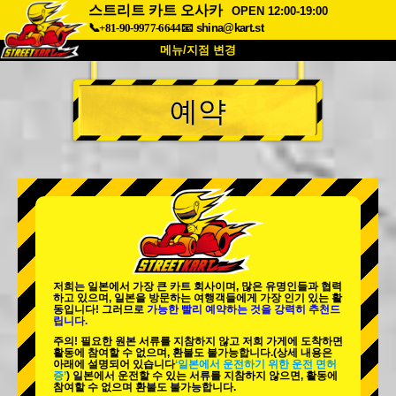
스트리트 카트 오사카
OPEN 12:00-19:00
📞+81-90-9977-6644
📧
shina@kart.st
메뉴/지점 변경
최상단
예약
소개
사양
가격
접근성
고객 리뷰
자주 묻는 질문
회사 정보
예약
지점 변경
도쿄 시나가와 #1
도쿄 아키하바라#1
도쿄 아키하바라#2
도쿄 시부야
저희는 일본에서 가장 큰 카트 회사이며,
많은 유명인
들과 협력
도쿄 시부야 애넥스
도쿄 베이
하고 있으며, 일본을 방문하는 여행객들에게
가장 인기 있는 활
동
입니다! 그러므로
가능한 빨리 예약하는 것을 강력히 추천드
립니다.
도쿄 아사쿠사
오사카
주의! 필요한 원본 서류를 지참하지 않고 저희 가게에 도착하면
활동에 참여할 수 없으며, 환불도 불가능합니다.
(상세 내용은
오키나와
아래에 설명되어 있습니다
‘일본에서 운전하기 위한 운전 면허
증’
) 일본에서 운전할 수 있는 서류를 지참하지 않으면, 활동에
참여할 수 없으며 환불도 불가능합니다.