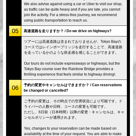
We also advise against using a car or Uber to visit our shop,
as traffic can be quite heavy and if you are late, you cannot
join the activity. For a stress-free journey, we recommend
using public transportation to reach us.
05
高速道路を走りますか？ / Do we drive on highways?
ツアーには高速道路は含まれておりませんが、Tokyo Bayの
コースではレインボーブリッジを走行することで、高速道路
を走っているかのような疾走感を感じることができます。
Our tours do not include expressways or highways, but the
Tokyo Bay course over the Rainbow Bridge provides a
thrilling experience that feels similar to highway driving!.
予約の変更やキャンセルはできますか？ / Can reservations
06
be changed or cancelled?
ご予約の変更は、その時点での空席状況により可能です。ド
ライバーの人数や日時、コースの変更も可能です。
ただし、6日前（日本時間）以降の変更・キャンセルは、キャ
ンセルポリシーが適用されます。
Yes, changes to your reservation can be made based on
availability at the time of your request. You are able to make