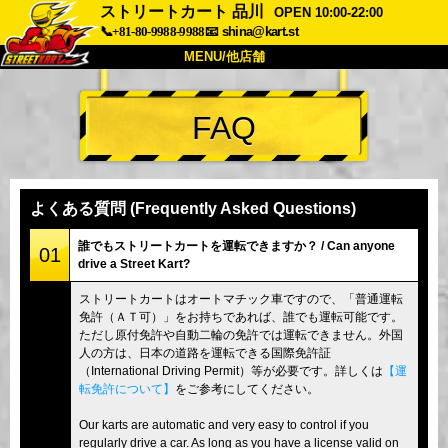
ストリートカート 品川
OPEN 10:00-22:00
📞+81-80-9988-9988
📧
shina@kart.st
MENU/他店舗
トップ
FAQ
概要
車両
価格
アクセス
評価
FAQ
会社
予約
よくある質問 (Frequently Asked Questions)
他店舗
誰でもストリートカートを運転できますか？ / Can anyone
01
drive a Street Kart?
東京 品川
東京 秋葉原 #1
ストリートカートはオートマチック車ですので、「普通運転
東京 秋葉原 #2
東京 渋谷
免許（ＡＴ可）」をお持ちであれば、誰でも運転可能です。
東京 渋谷アネックス
東京ベイ
ただし原付免許や自動二輪の免許では運転できません。外国
人の方は、日本の道路を運転できる国際免許証
東京 浅草
大阪
（International Driving Permit）等が必要です。詳しくは
【運
転免許について】
をご参考にしてください。
沖縄
Our karts are automatic and very easy to control if you
regularly drive a car. As long as you have a license valid on