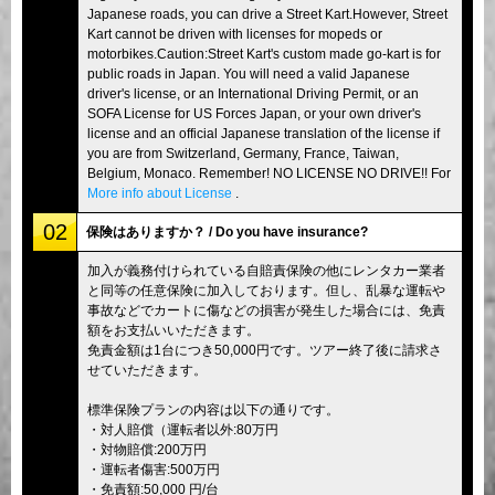
Japanese roads, you can drive a Street Kart.However, Street
Kart cannot be driven with licenses for mopeds or
motorbikes.Caution:Street Kart's custom made go-kart is for
public roads in Japan. You will need a valid Japanese
driver's license, or an International Driving Permit, or an
SOFA License for US Forces Japan, or your own driver's
license and an official Japanese translation of the license if
you are from Switzerland, Germany, France, Taiwan,
Belgium, Monaco. Remember! NO LICENSE NO DRIVE!! For
More info about License
.
02
保険はありますか？ / Do you have insurance?
加入が義務付けられている自賠責保険の他にレンタカー業者
と同等の任意保険に加入しております。但し、乱暴な運転や
事故などでカートに傷などの損害が発生した場合には、免責
額をお支払いいただきます。
免責金額は1台につき50,000円です。ツアー終了後に請求さ
せていただきます。
標準保険プランの内容は以下の通りです。
・対人賠償（運転者以外:80万円
・対物賠償:200万円
・運転者傷害:500万円
・免責額:50,000 円/台