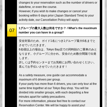
changes to your reservation such as the number of drivers or
date/time, or even the course.
However, if you wish to make changes or cancel your
booking within 6 days prior (Japan Standard Time) to your
activity date, our Cancellation Policy will apply.
1グループの最大人数は何名ですか？ / What's the maximum
07
number you can have in a group?
安全対策のため、ガイド1名につき1グループ最大6名までと
させていただきます。
6名様以上の場合は、Tokyo Bay店での同時刻のご乗車のみと
なります。小グループに分かれ、安全のため数分間隔で出発
します。
詳しくは予約センターまでお気軽にお問い合わせください。
喜んでお手伝いさせていただきます！
As a safety measure, one guide can accommodate a
maximum of 6 drivers per group.
If your party has more than 6 drivers, you can only tour at the
same time together at our Tokyo Bay shop. You will be
divided into smaller groups, with each departing a few
minutes apart for safety precautions.
For more information, please feel free to contact our
Reservation Center. We will be happy to assist you!