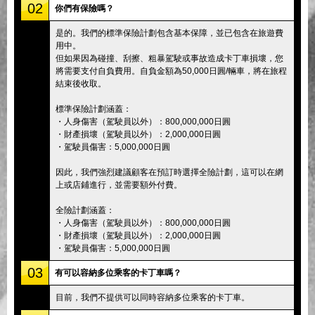
02
你們有保險嗎？
是的。我們的標準保險計劃包含基本保障，並已包含在旅遊費
用中。
但如果因為碰撞、刮擦、粗暴駕駛或事故造成卡丁車損壞，您
將需要支付自負費用。自負金額為50,000日圓/輛車，將在旅程
結束後收取。
標準保險計劃涵蓋：
・人身傷害（駕駛員以外）：800,000,000日圓
・財產損壞（駕駛員以外）：2,000,000日圓
・駕駛員傷害：5,000,000日圓
因此，我們強烈建議顧客在預訂時選擇全險計劃，這可以在網
上或店鋪進行，並需要額外付費。
全險計劃涵蓋：
・人身傷害（駕駛員以外）：800,000,000日圓
・財產損壞（駕駛員以外）：2,000,000日圓
・駕駛員傷害：5,000,000日圓
03
有可以容納多位乘客的卡丁車嗎？
目前，我們不提供可以同時容納多位乘客的卡丁車。