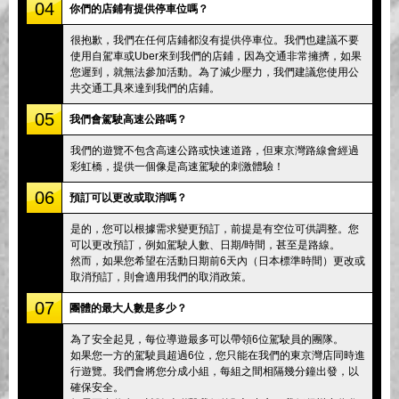
04
你們的店鋪有提供停車位嗎？
很抱歉，我們在任何店鋪都沒有提供停車位。我們也建議不要
使用自駕車或Uber來到我們的店鋪，因為交通非常擁擠，如果
您遲到，就無法參加活動。為了減少壓力，我們建議您使用公
共交通工具來達到我們的店鋪。
05
我們會駕駛高速公路嗎？
我們的遊覽不包含高速公路或快速道路，但東京灣路線會經過
彩虹橋，提供一個像是高速駕駛的刺激體驗！
06
預訂可以更改或取消嗎？
是的，您可以根據需求變更預訂，前提是有空位可供調整。您
可以更改預訂，例如駕駛人數、日期/時間，甚至是路線。
然而，如果您希望在活動日期前6天內（日本標準時間）更改或
取消預訂，則會適用我們的取消政策。
07
團體的最大人數是多少？
為了安全起見，每位導遊最多可以帶領6位駕駛員的團隊。
如果您一方的駕駛員超過6位，您只能在我們的東京灣店同時進
行遊覽。我們會將您分成小組，每組之間相隔幾分鐘出發，以
確保安全。