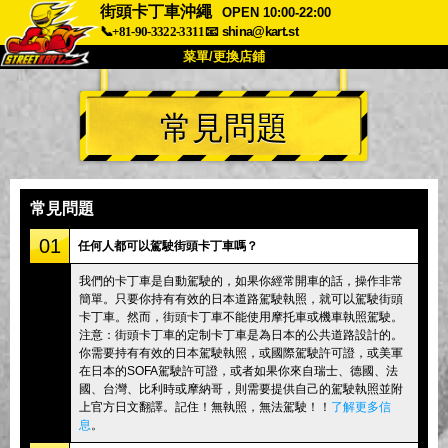
街頭卡丁車沖繩
OPEN 10:00-22:00
📞+81-90-3322-3311
📧
shina@kart.st
菜單/更換店鋪
首頁
常見問題
關於
規格
價格
交通方式
顧客聲音
常見問題
公司
預訂
常見問題
更換店鋪
01
任何人都可以駕駛街頭卡丁車嗎？
東京 品川 #1
東京 秋葉原 #1
我們的卡丁車是自動駕駛的，如果你經常開車的話，操作非常
簡單。只要你持有有效的日本道路駕駛執照，就可以駕駛街頭
東京 秋葉原 #2
東京 澀谷
卡丁車。然而，街頭卡丁車不能使用摩托車或機車執照駕駛。
東京 澀谷附店
東京灣
注意：街頭卡丁車的定制卡丁車是為日本的公共道路設計的。
你需要持有有效的日本駕駛執照，或國際駕駛許可證，或美軍
東京 淺草
大阪
在日本的SOFA駕駛許可證，或者如果你來自瑞士、德國、法
國、台灣、比利時或摩納哥，則需要提供自己的駕駛執照並附
沖繩
上官方日文翻譯。記住！無執照，無法駕駛！！
了解更多信
息
。