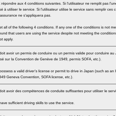
it répondre aux 4 conditions suivantes. Si l'utilisateur ne remplit pas l'un
 à utiliser le service. Si l'utilisateur utilise le service sans remplir ces c
'assurance ne s'appliquera pas.
 all of the following 4 conditions. If any one of the conditions is not m
is found that users are using the service despite not meeting the conditi
ot apply.
r doit avoir un permis de conduire ou un permis valide pour conduire a
asé sur la Convention de Genève de 1949, permis SOFA, etc.).
ssess a valid driver's license or permit to drive in Japan (such as an I
949 Geneva Convention, SOFA license, etc.).
 doit avoir des compétences de conduite suffisantes pour utiliser le serv
ve sufficient driving skills to use the service.