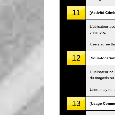
11
[Activité Crim
L'utilisateur ac
criminelle.
Users agree tha
12
[Sous-location
L'utilisateur n
du magasin ou d
Users may not a
13
[Usage Commer