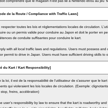
 doit comprendre que le magasin n'est pas lié à Nintendo et/ou au jeu 'M
de de la Route / Compliance with Traffic Laws]
it respecter toutes les lois et réglementations locales de circulation. L'uti
ire ou un permis valide pour conduire au Japon et doit le porter en per
tences de conduite suffisantes pour conduire le kart.
ly with all local traffic laws and regulations. Users must possess and ca
 or permit to drive in Japan. Users must have sufficient driving skills to 
é du Kart / Kart Responsibility]
la loi, il est de la responsabilité de l'utilisateur de s'assurer que le ka
nts qui violeraient les lois locales de circulation. (Exemple: clignotant
 stop, freins, accélération)
the user's responsibility by law to ensure that the kart is roadworthy and