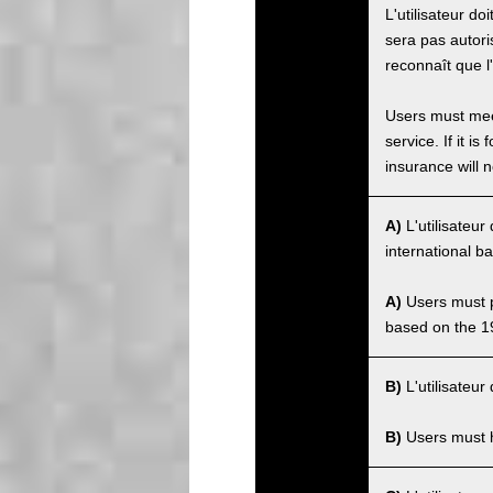
L'utilisateur do
sera pas autorisé
reconnaît que l
Users must meet
service. If it 
insurance will n
A)
L'utilisateu
international b
A)
Users must po
based on the 1
B)
L'utilisateur
B)
Users must ha