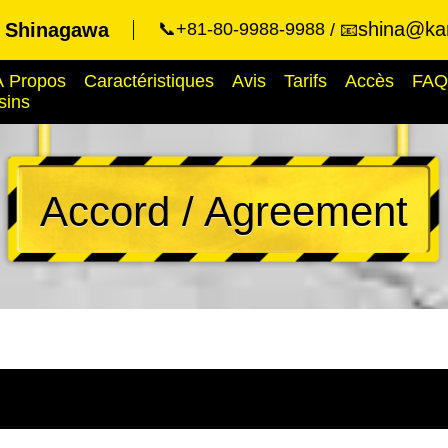
shina@kar
t Shinagawa
📞+81-80-9988-9988
📧
À Propos
Caractéristiques
Avis
Tarifs
Accès
FAQ
sins
Accord / Agreement