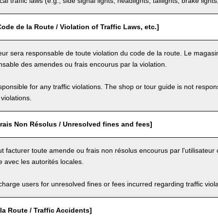
al traffic laws (e.g., side signal lights, headlights, taillights, brake light
ode de la Route / Violation of Traffic Laws, etc.]
eur sera responsable de toute violation du code de la route. Le magasin
sable des amendes ou frais encourus par la violation.
ponsible for any traffic violations. The shop or tour guide is not respons
violations.
rais Non Résolus / Unresolved fines and fees]
 facturer toute amende ou frais non résolus encourus par l'utilisateur 
e avec les autorités locales.
arge users for unresolved fines or fees incurred regarding traffic violat
la Route / Traffic Accidents]