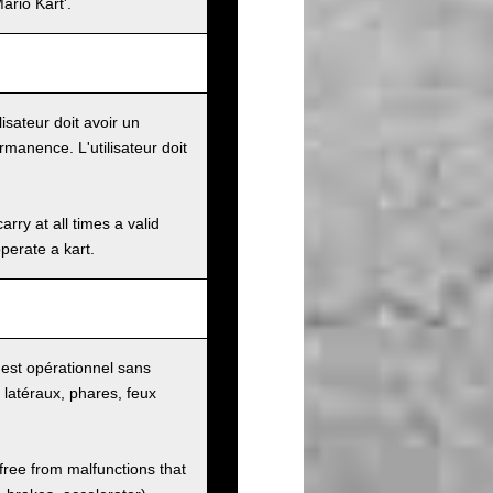
ario Kart'.
lisateur doit avoir un
manence. L'utilisateur doit
rry at all times a valid
operate a kart.
rt est opérationnel sans
s latéraux, phares, feux
 free from malfunctions that