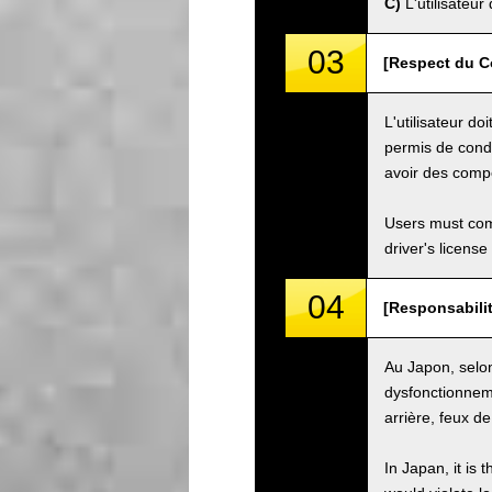
C)
L'utilisateur
03
[Respect du Co
L'utilisateur do
permis de condu
avoir des compé
Users must comp
driver's license
04
[Responsabilit
Au Japon, selon 
dysfonctionneme
arrière, feux de
In Japan, it is 