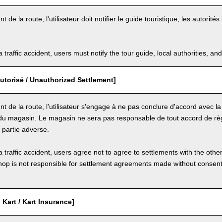
t de la route, l'utilisateur doit notifier le guide touristique, les autorit
a traffic accident, users must notify the tour guide, local authorities, 
utorisé / Unauthorized Settlement]
nt de la route, l'utilisateur s'engage à ne pas conclure d'accord avec la
u magasin. Le magasin ne sera pas responsable de tout accord de rè
la partie adverse.
a traffic accident, users agree not to agree to settlements with the othe
hop is not responsible for settlement agreements made without consen
Kart / Kart Insurance]