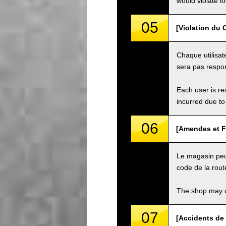
would violate loc
05
[Violation du C
Chaque utilisat
sera pas respon
Each user is res
incurred due to 
06
[Amendes et F
Le magasin peut
code de la rout
The shop may ch
07
[Accidents de 