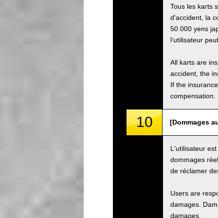
Tous les karts 
d'accident, la 
50 000 yens jap
l'utilisateur pe
All karts are i
accident, the i
If the insuranc
compensation.
10
[Dommages au 
L'utilisateur e
dommages réels
de réclamer de
Users are respo
damages. Damage
damages.