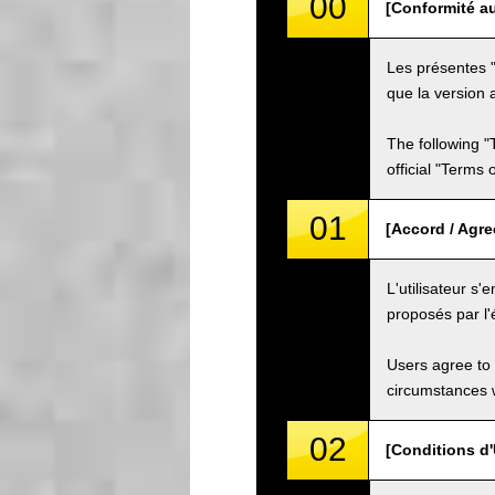
00
[Conformité au
Les présentes "
que la version a
The following "
official "Terms
01
[Accord / Agr
L'utilisateur s
proposés par l'
Users agree to 
circumstances w
02
[Conditions d'