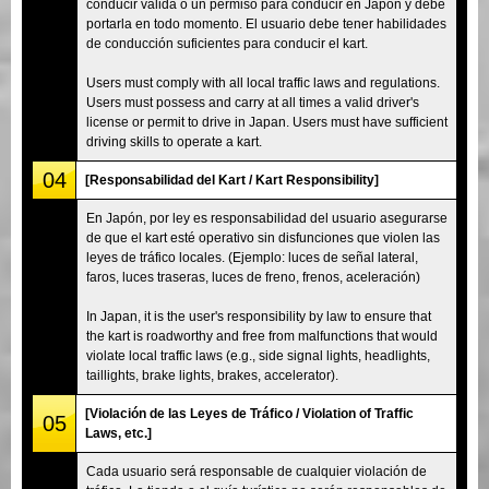
conducir válida o un permiso para conducir en Japón y debe
portarla en todo momento. El usuario debe tener habilidades
de conducción suficientes para conducir el kart.
Users must comply with all local traffic laws and regulations.
Users must possess and carry at all times a valid driver's
license or permit to drive in Japan. Users must have sufficient
driving skills to operate a kart.
04
[Responsabilidad del Kart / Kart Responsibility]
En Japón, por ley es responsabilidad del usuario asegurarse
de que el kart esté operativo sin disfunciones que violen las
leyes de tráfico locales. (Ejemplo: luces de señal lateral,
faros, luces traseras, luces de freno, frenos, aceleración)
In Japan, it is the user's responsibility by law to ensure that
the kart is roadworthy and free from malfunctions that would
violate local traffic laws (e.g., side signal lights, headlights,
taillights, brake lights, brakes, accelerator).
[Violación de las Leyes de Tráfico / Violation of Traffic
05
Laws, etc.]
Cada usuario será responsable de cualquier violación de