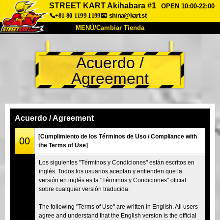
STREET KART Akihabara #1
OPEN 10:00-22:00
📞+81-80-1199-1199
📧
shina@kart.st
MENÚ/Cambiar Tienda
INICIO
Acuerdo /
Acerca de
Especificaciones
Precios
Agreement
Acceso
Testimonios
Preguntas Frecuentes
Empresa
Reservas
Cambiar Tienda
Acuerdo / Agreement
Tokyo Shinagawa
Tokyo Akihabara#1
[Cumplimiento de los Términos de Uso / Compliance with
00
the Terms of Use]
Tokyo Akihabara#2
Tokyo Shibuya
Los siguientes "Términos y Condiciones" están escritos en
Tokyo Shibuya Annex
Tokyo Bay
inglés. Todos los usuarios aceptan y entienden que la
versión en inglés es la "Términos y Condiciones" oficial
Tokyo Asakusa
Osaka
sobre cualquier versión traducida.
Okinawa
The following "Terms of Use" are written in English. All users
agree and understand that the English version is the official