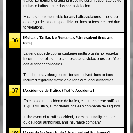
tráfico. La tienda o el guía turístico no serán responsables de
multas o tarifas incurridas por la violación.
Each user is responsible for any traffic violations. The shop
or tour guide is not responsible for fines or fees incurred due
to violations.
[Multas y Tarifas No Resueltas / Unresolved fines and
06
fees]
La tienda puede cobrar cualquier multa o tarifa no resuelta
incurrida por el usuario con respecto a violaciones de tráfico
con autoridades locales.
The shop may charge users for unresolved fines or fees
incurred regarding traffic violations with local authorities.
07
[Accidentes de Tráfico / Traffic Accidents]
En caso de un accidente de tráfico, el usuario debe notificar
al guía turístico, autoridades locales y compañía de seguros.
In the event of a traffic accident, users must notify the tour
guide, local authorities, and insurance company.
08
[Acuerdo No Autorizado / Unauthorized Settlement]