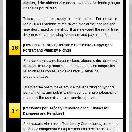
alquiler, debe obtener el consentimiento de la tienda y pagar
una tarifa por retraso.
This clause does not apply to tour customers. For freelance
rental, users promise to return vehicles at the location and
time designated by the shop. If users exceed the rental time,
they must obtain the shop's consent and pay a late fee.
[Derechos de Autor, Retrato y Publicidad / Copyrights,
16
Portrait and Publicity Rights]
El usuario acepta no hacer reclamo alguno sobre derechos
de autor, retrato y publicidad relacionados con fotografías
relacionadas con el uso de los karts y servicios
proporcionados.
Users agree not to make any claims regarding copyrights,
portrait rights, and publicity rights concerning photographs
related to the use of karts and services provided.
[Reclamos por Daños y Penalizaciones / Claims for
17
Damages and Penalties]
Si el usuario viola estos Términos y Condiciones, el usuario
reconoce compensar cualquier reclamo hecho por la tienda