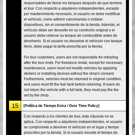
responsables de llenar los tanques después de que termine
el tour. Con respecto a alquileres independientes, excepto
por mantenimiento necesario, el usuario no debe modificar
el vehículo, como adherir calcomanías o instalar
dispositivos, sin el consentimiento de la tienda. Además, el
vehículo debe ser devuelto en su condición original y el
usuario debe rellenar su tanque de combustible antes de
devolverlo. Si el usuario no devuelve el vehículo con tanque
lleno, debe pagar la tarifa prescrita por la tienda.
For tour customers, users are not responsible for refueling
after the tour ends. For freelance rental, except for necessary
maintenance, users must not modify vehicles by applying
stickers or installing devices without the shop's consent.
Furthermore, vehicles must be returned in original condition,
and users must fill the fuel tank before returning. If users do
not return the vehicle with a full tank, they must pay the fee
set by the shop.
15
[Política de Tiempo Extra / Over Time Policy]
Con respecto a los clientes de tour, esta cláusula no se
aplica. Con respecto a alquileres independientes, el usuario
se compromete a devolver el vehículo en el lugar y tiempo
prescritos por la tienda. Si el usuario excede el tiempo de