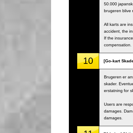
50.000 japanske
brugeren blive
All karts are i
accident, the i
If the insuranc
compensation.
10
[Go-kart Skade
Brugeren er ans
skader. Eventuel
erstatning for s
Users are respo
damages. Damage
damages.