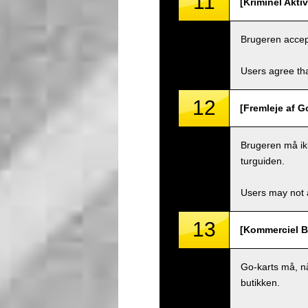
11
[Kriminel Akti
Brugeren accepte
Users agree tha
12
[Fremleje af G
Brugeren må ikk
turguiden.
Users may not a
13
[Kommerciel B
Go-karts må, nå
butikken.