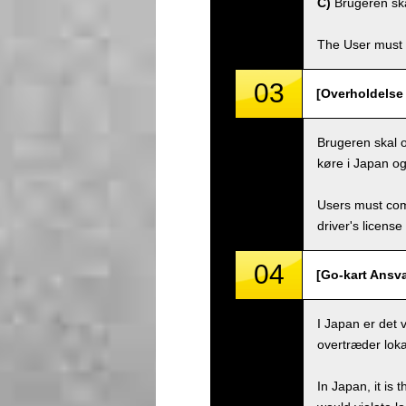
C)
Brugeren skal 
The User must 
03
[Overholdelse 
Brugeren skal ov
køre i Japan og
Users must comp
driver's license
04
[Go-kart Ansva
I Japan er det 
overtræder loka
In Japan, it is 