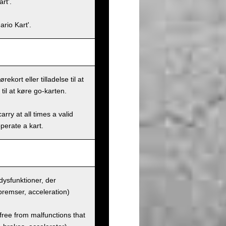
rt'.
rio Kart'.
kort eller tilladelse til at
til at køre go-karten.
rry at all times a valid
operate a kart.
dysfunktioner, der
 bremser, acceleration)
 free from malfunctions that