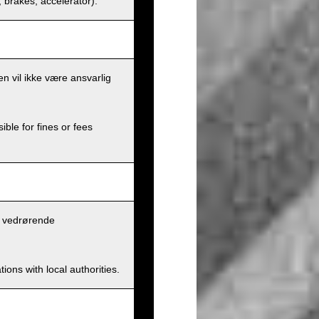
s, brakes, accelerator).
en vil ikke være ansvarlig
ible for fines or fees
n vedrørende
ions with local authorities.