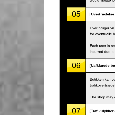
would violate loc
05
[Overtrædelse a
Hver bruger vil 
for eventuelle 
Each user is res
incurred due to 
06
[Uafklarede bø
Butikken kan o
trafikovertræde
The shop may ch
07
[Trafikulykker 