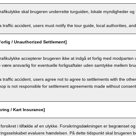
n trafikulykke skal brugeren underrette turguiden, lokale myndigheder og 
a traffic accident, users must notify the tour guide, local authorities, 
Forlig / Unauthorized Settlement]
n trafikulykke accepterer brugeren ikke at indgå et forlig med modparte
ke være ansvarlig for eventuelle forligsaftaler uden samtykke mellem b
a traffic accident, users agree not to agree to settlements with the othe
hop is not responsible for settlement agreements made without consen
kring / Kart Insurance]
 forsikret i tilfælde af en ulykke. Forsikringsdækningen er begrænset og r
ikringsselskabet evaluere hændelsen. På dette tidspunkt skal brugeren be