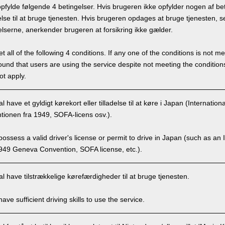
pfylde følgende 4 betingelser. Hvis brugeren ikke opfylder nogen af bet
delse til at bruge tjenesten. Hvis brugeren opdages at bruge tjenesten, 
elserne, anerkender brugeren at forsikring ikke gælder.
 all of the following 4 conditions. If any one of the conditions is not m
is found that users are using the service despite not meeting the conditi
ot apply.
 have et gyldigt kørekort eller tilladelse til at køre i Japan (Internation
ionen fra 1949, SOFA-licens osv.).
ssess a valid driver's license or permit to drive in Japan (such as an I
949 Geneva Convention, SOFA license, etc.).
 have tilstrækkelige kørefærdigheder til at bruge tjenesten.
ve sufficient driving skills to use the service.