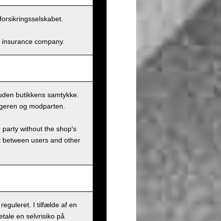
forsikringsselskabet.
and insurance company.
n uden butikkens samtykke.
rugeren og modparten.
r party without the shop's
t between users and other
eguleret. I tilfælde af en
tale en selvrisiko på