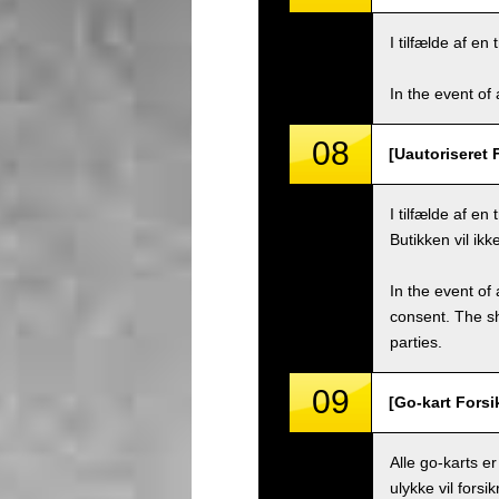
I tilfælde af e
In the event of 
08
[Uautoriseret 
I tilfælde af e
Butikken vil ik
In the event of 
consent. The s
parties.
09
[Go-kart Forsi
Alle go-karts er
ulykke vil fors