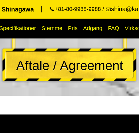
shina@kar
t Shinagawa
📞+81-80-9988-9988
📧
Specifikationer
Stemme
Pris
Adgang
FAQ
Virk
Aftale / Agreement