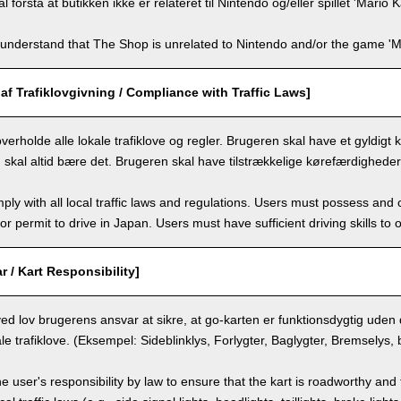
forstå at butikken ikke er relateret til Nintendo og/eller spillet 'Mario Ka
understand that The Shop is unrelated to Nintendo and/or the game 'Ma
af Trafiklovgivning / Compliance with Traffic Laws]
erholde alle lokale trafiklove og regler. Brugeren skal have et gyldigt køre
 skal altid bære det. Brugeren skal have tilstrækkelige kørefærdigheder 
ly with all local traffic laws and regulations. Users must possess and ca
 or permit to drive in Japan. Users must have sufficient driving skills to 
r / Kart Responsibility]
ved lov brugerens ansvar at sikre, at go-karten er funktionsdygtig uden 
le trafiklove. (Eksempel: Sideblinklys, Forlygter, Baglygter, Bremselys,
the user's responsibility by law to ensure that the kart is roadworthy and