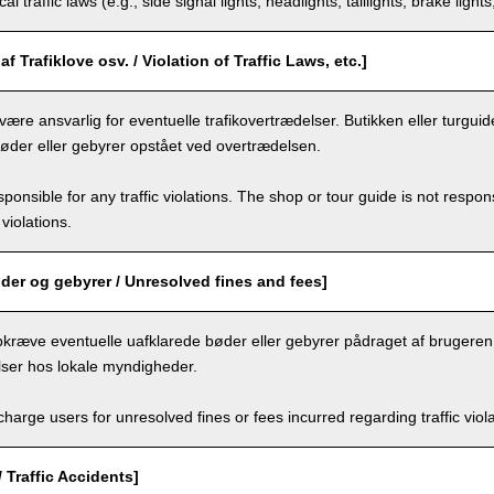
al traffic laws (e.g., side signal lights, headlights, taillights, brake light
f Trafiklove osv. / Violation of Traffic Laws, etc.]
være ansvarlig for eventuelle trafikovertrædelser. Butikken eller turguid
bøder eller gebyrer opstået ved overtrædelsen.
ponsible for any traffic violations. The shop or tour guide is not respons
violations.
der og gebyrer / Unresolved fines and fees]
pkræve eventuelle uafklarede bøder eller gebyrer pådraget af brugere
lser hos lokale myndigheder.
arge users for unresolved fines or fees incurred regarding traffic violat
/ Traffic Accidents]