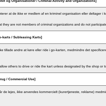
vitet og Organisationer / Criminal Activity and Organizations]
rer at de ikke er medlem af en kriminel organisation eller deltager i kri
t they are not members of criminal organizations and do not participate i
o-karts / Subleasing Karts]
e tillade andre at køre eller ride i go-karten, medmindre det specificere
llow others to drive or ride the kart unless designated by the shop or t
rug / Commercial Use]
r de lejes, ikke anvendes kommercielt (kurertjeneste, reklame) medmin