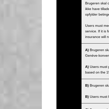
Brugeren skal o
ikke have tilla
opfylder beting
Users must meet
service. If it 
insurance will n
A)
Brugeren skal
Genève-konvent
A)
Users must po
based on the 1
B)
Brugeren skal
B)
Users must ha