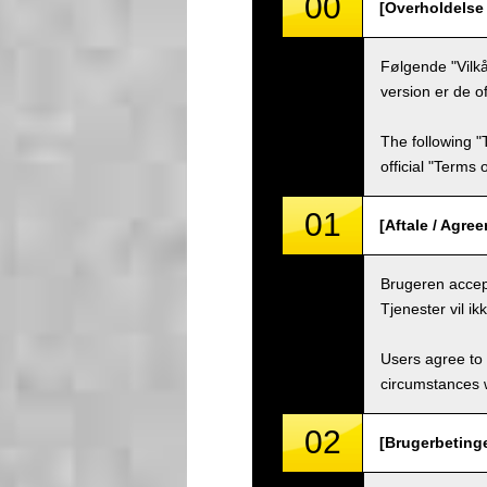
00
[Overholdelse 
Følgende "Vilkå
version er de of
The following "
official "Terms
01
[Aftale / Agre
Brugeren accept
Tjenester vil i
Users agree to 
circumstances w
02
[Brugerbetinge