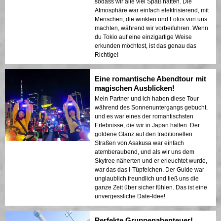
sodass wir alle viel Spaß hatten. Die
Atmosphäre war einfach elektrisierend, mit
Menschen, die winkten und Fotos von uns
machten, während wir vorbeifuhren. Wenn
du Tokio auf eine einzigartige Weise
erkunden möchtest, ist das genau das
Richtige!
Eine romantische Abendtour mit
magischen Ausblicken!
Mein Partner und ich haben diese Tour
während des Sonnenuntergangs gebucht,
und es war eines der romantischsten
Erlebnisse, die wir in Japan hatten. Der
goldene Glanz auf den traditionellen
Straßen von Asakusa war einfach
atemberaubend, und als wir uns dem
Skytree näherten und er erleuchtet wurde,
war das das i-Tüpfelchen. Der Guide war
unglaublich freundlich und ließ uns die
ganze Zeit über sicher fühlen. Das ist eine
unvergessliche Date-Idee!
Perfekte Gruppenabenteuer!