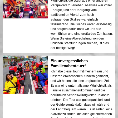
Möglichkeit, die Stadt aus einer anderen
Perspektive zu erleben. Asakusa war voller
Energie, und der Übergang vom
traditionellen Viertel zum hoch
aufragenden Skytree war einfach
faszinierend. Die Guides waren erstklassig
und sorgten dafür, dass wir uns alle
wohlfühlten und eine großartige Zeit hatten.
Wenn Sie eine Abwechslung von den
üblichen Stadtführungen suchen, ist dies
der richtige Weg!
Ein unvergessliches
Familienabenteuer!
Ich habe diese Tour mit meiner Frau und
unseren erwachsenen Kindern gemacht,
und wir hatten alle eine unglaubliche Zeit.
Es war eine unterhaltsame Möglichkeit, als
Familie zusammenzukommen und die
berühmten Sehenswürdigkeiten Tokios zu
erleben. Die Tour war gut organisiert, und
der Guide sorgte dafür, dass wir während
der Fahrt bequem waren. Es ist selten, eine
Aktivität zu finden, die allen gleichermaßen