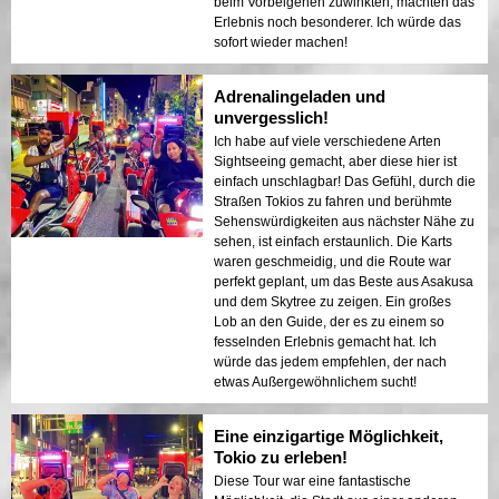
beim Vorbeigehen zuwinkten, machten das
Erlebnis noch besonderer. Ich würde das
sofort wieder machen!
Adrenalingeladen und
unvergesslich!
Ich habe auf viele verschiedene Arten
Sightseeing gemacht, aber diese hier ist
einfach unschlagbar! Das Gefühl, durch die
Straßen Tokios zu fahren und berühmte
Sehenswürdigkeiten aus nächster Nähe zu
sehen, ist einfach erstaunlich. Die Karts
waren geschmeidig, und die Route war
perfekt geplant, um das Beste aus Asakusa
und dem Skytree zu zeigen. Ein großes
Lob an den Guide, der es zu einem so
fesselnden Erlebnis gemacht hat. Ich
würde das jedem empfehlen, der nach
etwas Außergewöhnlichem sucht!
Eine einzigartige Möglichkeit,
Tokio zu erleben!
Diese Tour war eine fantastische