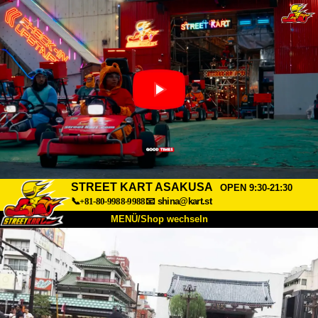
STREET KART ASAKUSA
OPEN 9:30-21:30
📞+81-80-9988-9988
📧
shina@kart.st
MENÜ/Shop wechseln
START
Über uns
Spezifikationen
Preise
Anfahrt
Bewertungen
FAQ