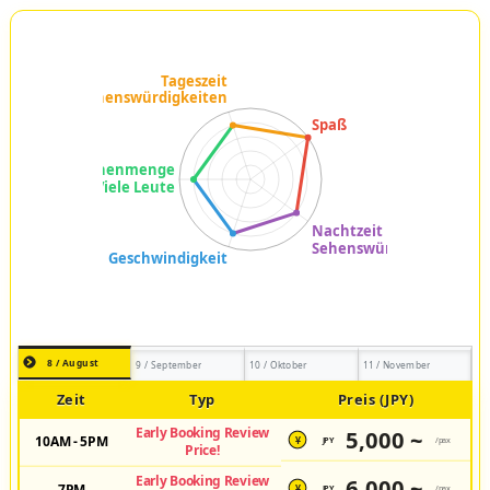
8 / August
9 / September
10 / Oktober
11 / November
Zeit
Typ
Preis (JPY)
Early Booking Review
5,000 ~
10AM - 5PM
JPY
/pax
¥
Price!
Early Booking Review
6,000 ~
7PM
JPY
/pax
¥