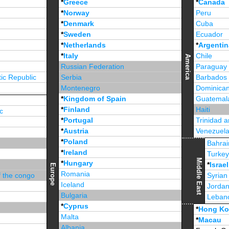
*
Greece
*
Canada
*
Norway
Peru
*
Denmark
Cuba
*
Sweden
Ecuador
*
Netherlands
*
Argentin
*
Italy
Chile
America
Russian Federation
Paraguay
ic Republic
Serbia
Barbados
Montenegro
Dominican
*
Kingdom of Spain
Guatemal
*
Finland
Haiti
c
*
Portugal
Trinidad 
*
Austria
Venezuel
*
Poland
Jamaica
Bahrai
*
Ireland
Turke
Middle East
*
Hungary
*
Israel
Europe
Romania
f the congo
Syrian
Iceland
Jorda
Bulgaria
Leban
*
Cyprus
*
Unite
*
Hong K
Malta
*
Macau
Albania