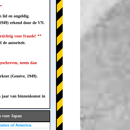
**
 lid en ongeldig.
 1949) erkend door de VN.
ichtig voor fraude! **
 de autoriteit.
geschreven, neem dan
rkeer (Genève, 1949).
n jaar van binnenkomst in
n voor Japan
tates of America