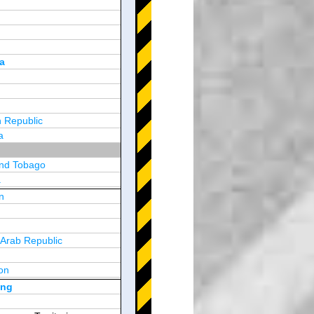
a
 Republic
a
and Tobago
a
n
y
 Arab Republic
n
on
d Arab Emirates
ong