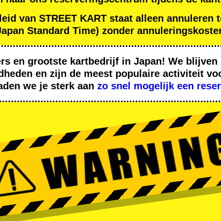
leid van STREET KART staat alleen annuleren t
apan Standard Time) zonder annuleringskoste
ers
en
grootste kartbedrijf
in Japan! We blijve
dheden
en zijn de
meest populaire activiteit
voo
aden we je sterk aan
zo snel mogelijk een rese