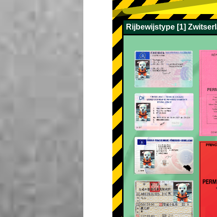
Rijbewijstype [1] Zwitser