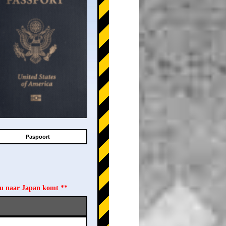
Paspoort
 u naar Japan komt **