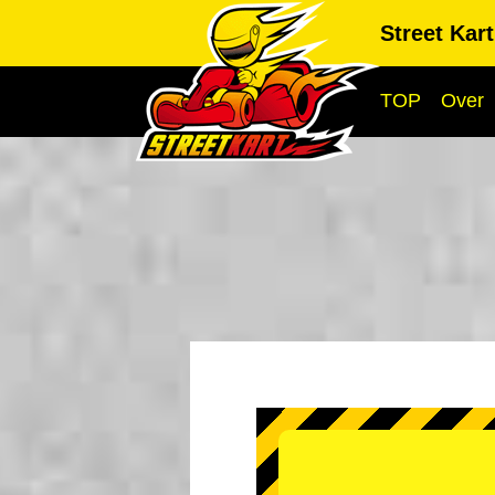
Street Kar
TOP
Over