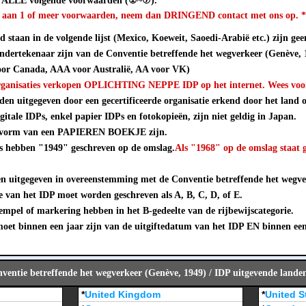
n ALLE volgende voorwaarden (①~⑦).
et aan 1 of meer voorwaarden, neem dan DRINGEND contact met ons op. 
 staan in de volgende lijst (Mexico, Koeweit, Saoedi-Arabië etc.) zijn geen
ndertekenaar zijn van de Conventie betreffende het wegverkeer (Genève,
or Canada, AAA voor Australië, AA voor VK)
rganisaties verkopen OPLICHTING NEPPE IDP op het internet. Wees voorz
en uitgegeven door een gecertificeerde organisatie erkend door het land of
gitale IDPs, enkel papier IDPs en fotokopieën, zijn niet geldig in Japan.
 vorm van een PAPIEREN BOEKJE zijn.
Ps hebben "1949" geschreven op de omslag.
Als "1968" op de omslag staat 
 uitgegeven in overeenstemming met de Conventie betreffende het wegve
e van het IDP moet worden geschreven als A, B, C, D, of E.
mpel of markering hebben in het B-gedeelte van de rijbewijscategorie.
et binnen een jaar zijn van de uitgiftedatum van het IDP EN binnen ee
entie betreffende het wegverkeer (Genève, 1949) / IDP uitgevende lande
*
United Kingdom
*
United S