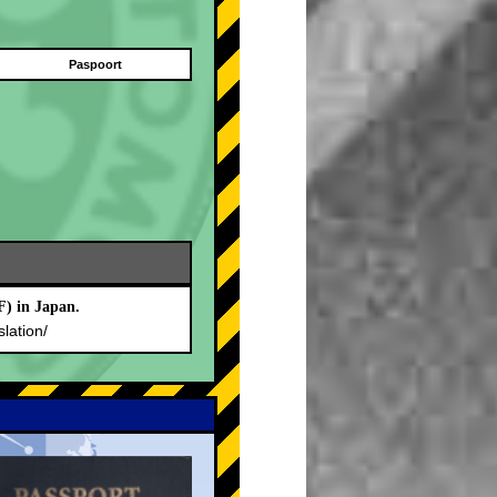
Paspoort
F) in Japan.
slation/