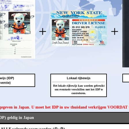
+
+
wijs (IDP)
Lokaal rijbewijs
ventie)
Het lokale rijbewijs kan worden gebruikt
om eventuele verschillen met het IDP te
controleren.
tgegeven in Japan. U moet het IDP in uw thuisland verkrijgen VOORDAT
IDP) geldig in Japan