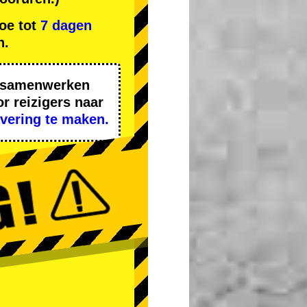
oe tot
7 dagen
n.
n samenwerken
r reizigers naar
rvering te maken.