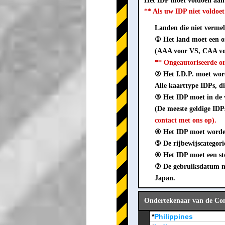
Het IDP moet voldoen aa
** Als uw IDP niet voldo
Landen die niet vermeld
① Het land moet een o
(AAA voor VS, CAA vo
** Ongeautoriseerde o
② Het I.D.P. moet word
Alle kaarttype IDPs, di
③ Het IDP moet in de
(De meeste geldige ID
contact met ons op).
④ Het IDP moet worden
⑤ De rijbewijscategori
⑥ Het IDP moet een ste
⑦ De gebruiksdatum mo
Japan.
Ondertekenaar van de Conv
*
Philippines