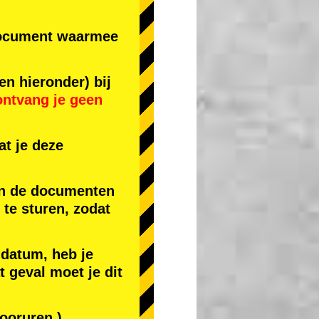
r document waarmee
en hieronder) bij
ontvang je geen
t je deze
 en de documenten
) te sturen, zodat
 datum, heb je
t geval moet je dit
ooruren.)