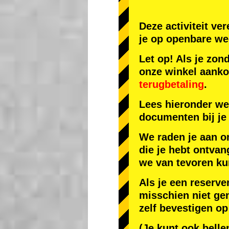
Deze activiteit ve
je op openbare we
Let op! Als je zon
onze winkel aank
terugbetaling
.
Lees hieronder we
documenten bij je 
We raden je aan o
die je hebt ontvan
we van tevoren ku
Als je een reserve
misschien niet gen
zelf bevestigen op
(Je kunt ook belle