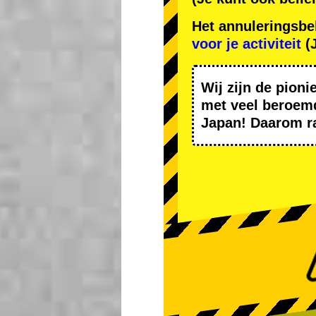
Het annuleringsbe
voor je activiteit
(J
Wij zijn de
pioni
met
veel beroem
Japan! Daarom r