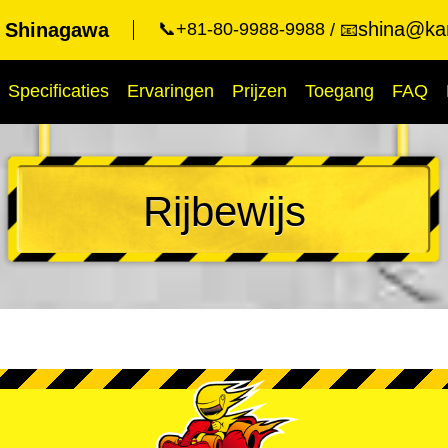
shina@kar
t Shinagawa
📞+81-80-9988-9988
📧
Specificaties
Ervaringen
Prijzen
Toegang
FAQ
Rijbewijs