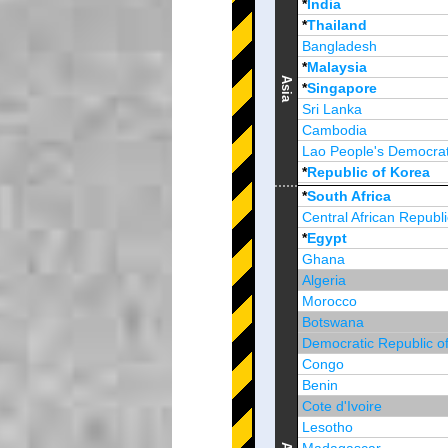
*
India
*
Thailand
Bangladesh
*
Malaysia
Asia
*
Singapore
Sri Lanka
Cambodia
Lao People's Democrat
*
Republic of Korea
Brunei Darussalam
*
South Africa
Central African Republi
*
Egypt
Ghana
Algeria
Morocco
Botswana
Democratic Republic o
Congo
Benin
Cote d'Ivoire
Lesotho