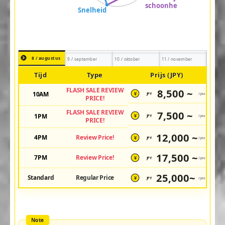
8 / augustus
9 / september
10 / oktober
11 / november
Tijd
Type
Prijs (JPY)
FLASH SALE REVIEW
8,500 ~
10AM
JPY
/pax
¥
PRICE!
FLASH SALE REVIEW
7,500 ~
1PM
JPY
/pax
¥
PRICE!
12,000 ~
4PM
Review Price!
JPY
/pax
¥
17,500 ~
7PM
Review Price!
JPY
/pax
¥
25,000~
Standard
Regular Price
JPY
/pax
¥