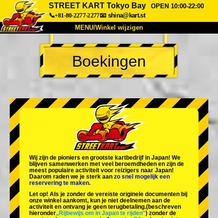
STREET KART Tokyo Bay
OPEN 10:00-22:00
📞+81-80-2277-2277
📧
shina@kart.st
MENU/Winkel wijzigen
TOP
Boekingen
Over
Specificaties
Prijzen
Toegang
Ervaringen
FAQ
Bedrijf
Boekingen
Winkel wijzigen
Tokyo Shinagawa
Tokyo Akihabara#1
Tokyo Akihabara#2
Tokyo Shibuya
Wij zijn de
pioniers
en
grootste kartbedrijf
in Japan! We
Tokyo Shibuya Annex
Tokyo Bay
blijven samenwerken met
veel beroemdheden
en zijn de
meest populaire activiteit
voor reizigers naar Japan!
Daarom raden we je sterk aan
zo snel mogelijk een
Tokyo Asakusa
Osaka
reservering te maken.
Let op! Als je zonder de vereiste originele documenten bij
Okinawa
onze winkel aankomt, kun je niet deelnemen aan de
activiteit en ontvang je geen terugbetaling.
(beschreven
hieronder
„Rijbewijs om in Japan te rijden"
) zonder de