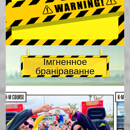
Імгненное
браніраванне