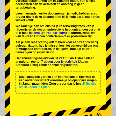
vereiste documenten om in Japan te rijden, kun je niet
deelnemen aan de activiteit en ontvang je geen
terugbetaling.
Lees hieronder welke documenten je nodig hebt en zorg
ervoor dat je deze documenten bij je hebt als je naar onze
winkel komt.
We raden je aan om ons na je reservering fotos van je
rijbewijs en de documenten die je hebt ontvangen via chat
of e-mail (
license@streetkart.com
) te sturen, zodat we
van tevoren kunnen controleren of er problemen zijn.
Als je een reservering wilt maken voor een zeer dicht bij
gelegen datum, heb je misschien niet genoeg tijd om ons
te vragen te controleren. In dat geval moet je dit zelf
bevestigen op eigen risico.
Het annuleringsbeleid van STREET KART staat alleen
annuleren toe tot
7 dagen voor je activiteit
(Japan
Standard Time) zonder annuleringskosten.
Deze activiteit vereist een internationaal rijbewijs of
een ander document waarmee je op openbare wegen
in Japan mag rijden. Zorg ervoor dat je het
„Rijbewijs
om in Japan te rijden"