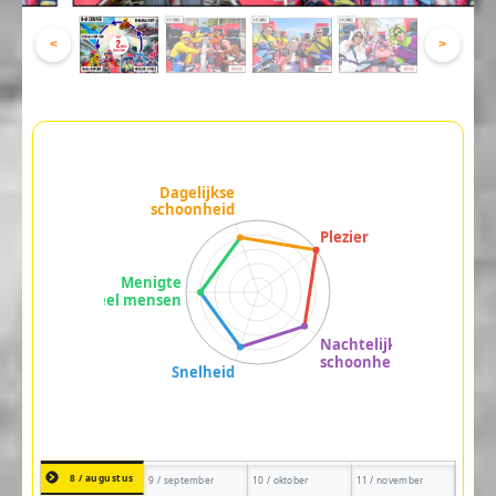
<
>
8 / augustus
9 / september
10 / oktober
11 / november