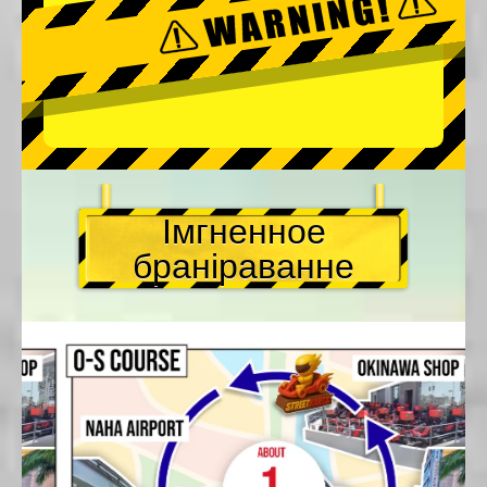
Імгненное
браніраванне