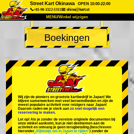
Street Kart Okinawa
OPEN 10:00-22:00
📞+81-90-3322-3311
📧
shina@kart.st
MENU/Winkel wijzigen
TOP
Boekingen
Over
Specificaties
Prijzen
Toegang
Ervaringen
FAQ
Bedrijf
Boekingen
Winkel wijzigen
Tokyo Shinagawa
Tokyo Akihabara#1
Tokyo Akihabara#2
Tokyo Shibuya
Wij zijn de
pioniers
en
grootste kartbedrijf
in Japan! We
Tokyo Shibuya Annex
Tokyo Bay
blijven samenwerken met
veel beroemdheden
en zijn de
meest populaire activiteit
voor reizigers naar Japan!
Daarom raden we je sterk aan
zo snel mogelijk een
Tokyo Asakusa
Osaka
reservering te maken.
Let op! Als je zonder de vereiste originele documenten bij
Okinawa
onze winkel aankomt, kun je niet deelnemen aan de
activiteit en ontvang je geen terugbetaling.
(beschreven
hieronder
„Rijbewijs om in Japan te rijden"
) zonder de