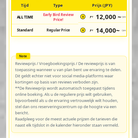
Tijd
Type
Prijs (JPY)
Early Bird Review
12,000 ~
ALL TIME
JPY
/pax
¥
Price!
14,000~
Standard
Regular Price
JPY
/pax
¥
Reviewprijs / Vroegboekingsprijs / De reviewprijs is van
toepassing wanneer u van plan bent uw ervaring te delen.
Dit geldt echter niet voor social media-platforms waar
kortingen op basis van reviews verboden zijn.
**De Reviewprijs wordt automatisch toegepast tijdens
online boeking. Als u de reguliere prijs wilt gebruiken,
bijvoorbeeld als u de ervaring vertrouwelijk wilt houden,
stel dan ons reserveringscentrum op de hoogte via een
bericht.
Raadpleeg voor de meest actuele prijzen de tarieven die
naast elk tijdslot in de kalender hieronder staan vermeld.