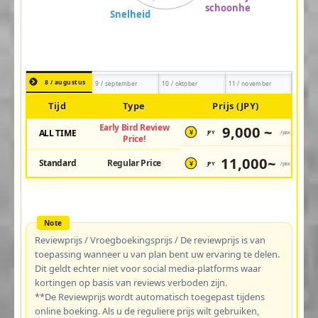
8 / augustus
9 / september
10 / oktober
11 / november
Tijd
Type
Prijs (JPY)
Early Bird Review
9,000 ~
ALL TIME
JPY
/pax
¥
Price!
11,000~
Standard
Regular Price
JPY
/pax
¥
Reviewprijs / Vroegboekingsprijs / De reviewprijs is van
toepassing wanneer u van plan bent uw ervaring te delen.
Dit geldt echter niet voor social media-platforms waar
kortingen op basis van reviews verboden zijn.
**De Reviewprijs wordt automatisch toegepast tijdens
online boeking. Als u de reguliere prijs wilt gebruiken,