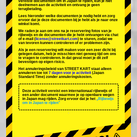
vereiste documenten om in Japan te rijden, kun je niet
deelnemen aan de activiteit en ontvang je geen
terugbetaling.
Lees hieronder welke documenten je nodig hebt en zorg
ervoor dat je deze documenten bij je hebt als je naar onze
winkel komt.
We raden je aan om ons na je reservering fotos van je
rijbewijs en de documenten die je hebt ontvangen via chat
of e-mail (
license@streetkart.com
) te sturen, zodat we
van tevoren kunnen controleren of er problemen zijn.
Als je een reservering wilt maken voor een zeer dicht bij
gelegen datum, heb je misschien niet genoeg tijd om ons
te vragen te controleren. In dat geval moet je dit zelf
bevestigen op eigen risico.
Het annuleringsbeleid van STREET KART staat alleen
annuleren toe tot
7 dagen voor je activiteit
(Japan
Standard Time) zonder annuleringskosten.
Deze activiteit vereist een internationaal rijbewijs of
een ander document waarmee je op openbare wegen
in Japan mag rijden. Zorg ervoor dat je het
„Rijbewijs
om in Japan te rijden"